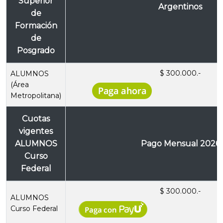
Superior
Argentinos
de
Formación
de
Posgrado
$ 300.000.-
ALUMNOS
(Área
Metropolitana)
Cuotas
vigentes
ALUMNOS
Pago Mensual 2026
Curso
Federal
$ 300.000.-
ALUMNOS
Curso Federal