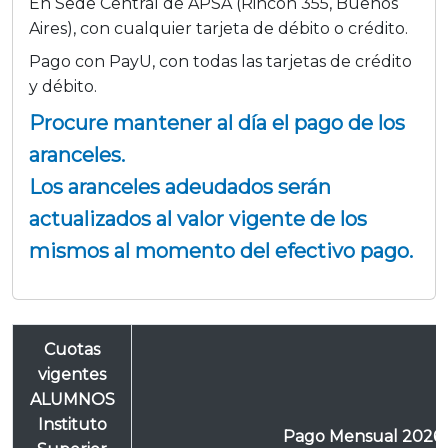
En Sede Central de APSA (Rincón 355, Buenos
Aires), con cualquier tarjeta de débito o crédito.
Pago con PayU, con todas las tarjetas de crédito
y débito.
Procure mantener al día el pago de los
aranceles.
Los aranceles adeudados serán
actualizados al valor vigente de los
mismos al momento del efectivo pago.
Cuotas
vigentes
ALUMNOS
Instituto
Pago Mensual 2026